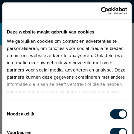
info@kopieercentrum.nl
×
zomervakantie 2026
0548 - 54 12 00
Geachte bezoeker, i.v.m. onze vakantie zijn
Deze website maakt gebruik van cookies
Kopieercentrum
wij gesloten.
We gebruiken cookies om content en advertenties te
Op maandag 10 Augustus vanaf 9.00 uur zijn wij
personaliseren, om functies voor social media te bieden
weer geopend, wij hopen u dan weer van dienst te
en om ons websiteverkeer te analyseren. Ook delen we
kunnen zijn.
informatie over uw gebruik van onze site met onze
Evt. dringende storingen van kantoormachines
partners voor social media, adverteren en analyse. Deze
kunnen via de link
service
(hier boven vermeld)
partners kunnen deze gegevens combineren met andere
worden aangemeld, er zal dan zo spoedig mogelijk
informatie die u aan ze heeft verstrekt of die ze hebben
contact met u worden opgenomen.
verzameld op basis van uw gebruik van hun services.
Hopend op uw begrip.
Toestemmingsselectie
Met vriendenlijke groet;
Noodzakelijk
Team Kopieercentrum Rijssen
Voorkeuren