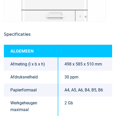
Specificaties
ALGEMEEN
Afmeting (l x b x h)
498 x 585 x 510 mm
Afdruksnelheid
30 ppm
Papierformaat
A4, A5, A6, B4, B5, B6
Werkgeheugen
2 Gb
maximaal